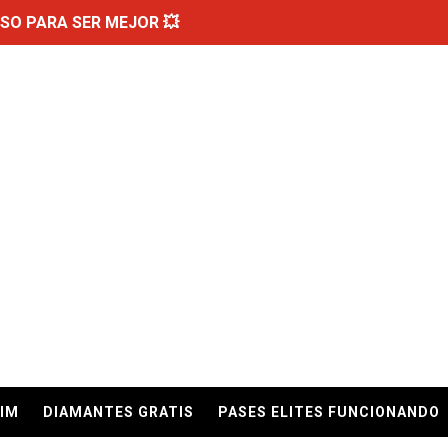
SO PARA SER MEJOR 💥
VO REGEDIT 🤩
utivas de Free Fire 🔥
EO para PEGAR 99% HEADSHOTS | NUEVA APP
 VOLUMEN DE TU ANDROID 🔊
MACRO QUE AUMENTA LA SENSIBILIDAD Y PEGA TODO ROJO
tes Todos Los Días 💎
 APP DE DIAMANTES!!💎😉
DROID PASO A PASO
AIM
DIAMANTES GRATIS
PASES ELITES FUNCIONANDO
mentar la Sensibilidad y dar todo rojo