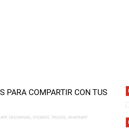
NTE CONFIGURACIÓN
EOS DE YOUTUBE SIN ANUNCIOS
OS EN 3D 😱
 PARA INSTAGRAM,STIKER Y MAS ...🫠
tividades diarias de manera creativa 😱
INAR AGUA DE LAS BOCINAS DE TU DISPOSITIVO MOVIL
EDIT X AIM VIP 😱 [100% AIMBOT + 100% no RECOIL😨 pa
S PARA COMPARTIR CON TUS
EDIT X AIM VIP 😱 [100% AIMBOT + 100% no RECOIL😨 pa
uch EN ANDROID PARA FREE FIRE 2022
APP
,
DESCARGAS
,
STICKERS
,
TRUCOS
,
WHATSAPP
 DEDOS PARA FREE FIRE 2022