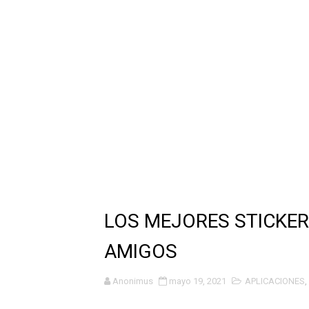
POST LARRY IMPRESIONA
APLICACIÓN PARA VER VID
CÓMO CONVERTIR TUS FOT
ESPECTACULAR TIPOGRAFIA
Organiza tu calendario y ac
IMCREIBLE APP PARA ELIM
IMPRESIONANTE: NUEVO REG
LOS MEJORES STICKER
IMPRESIONANTE: NUEVO REG
AMIGOS
CÓMO ACTIVAR AssitiveTo
Anonimus
mayo 19, 2021
APLICACIONES
,
EL MEJOR CUSTOM HUD A 4