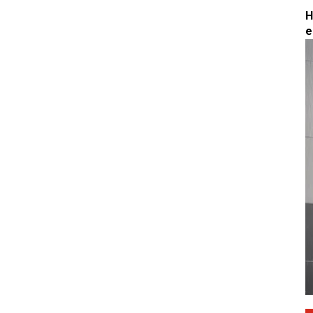
H
E FREE FIRE TOTALMENTE GRATIS! MÉTODO 2022
e
S? ESTA NOTICIA ES PARA TI! DIAMANTES 2022 PARA FREE
REE FIRE
RO LEGAL PARA LEVANTAR MIRA
marte y jugar en privado 🥰🥰😘