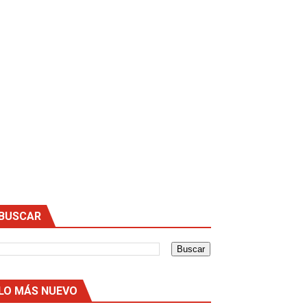
ra ANDROID📲 NO BAN 🔥
BUSCAR
ra ANDROID📲 NO BAN 🔥
LO MÁS NUEVO