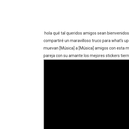
hola qué tal queridos amigos sean bienvenidos u
compartiré un maravilloso truco para what's up
muevan [Música] a [Música] amigos con esta ma
pareja con su amante los mejores stickers tier