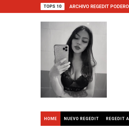
TOPS 10
ARCHIVO REGEDIT PODERO
ANDER RECOMIENDA ARCHI
Obten tus Super Armas Evol
OBTEN TU MACRO SIN BAN
EL MEJOR TRUCO PARA EL
MACRO MOBILE LA NUEVA 
Como Obtener 2180 Diaman
MEMONSTRUO RECOMIENDA
COMO JUGAR GTA 5 en AN
HOME
NUEVO REGEDIT
REGEDIT 
Aplicación ANTIBAN para au